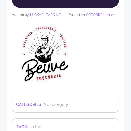
-
Written by
MICKAEL TARDIVEL
Posted on
OCTOBRE 12 2022
CATEGORIES:
No Category
TAGS:
no tag