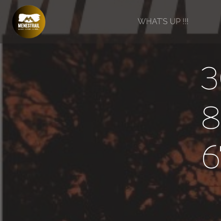
Aller
au
WHAT’S UP !!!
contenu
3
8
6