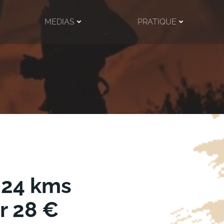
MEDIAS
PRATIQUE
 24 kms
r 28 €