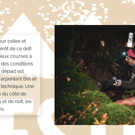
ur celles et
térêt de ce défi
 deux courses à
s des conditions
e départ est
arpentant Bel air.
t technique. Une
0 du côté de
et de nuit, les
ms.