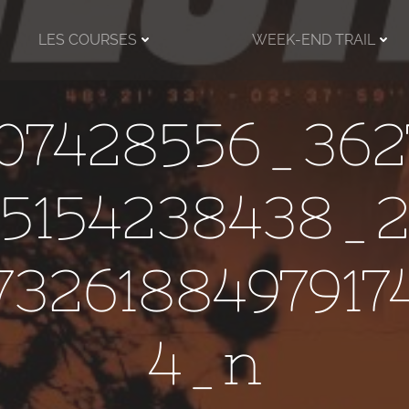
LES COURSES
WEEK-END TRAIL
07428556_362
5154238438_
7326188497917
4_n