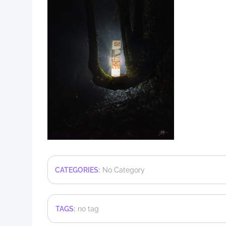
CATEGORIES:
No Category
TAGS:
no tag